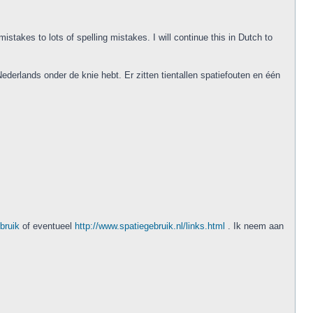
stakes to lots of spelling mistakes. I will continue this in Dutch to
ederlands onder de knie hebt. Er zitten tientallen spatiefouten en één
ebruik
of eventueel
http://www.spatiegebruik.nl/links.html
. Ik neem aan