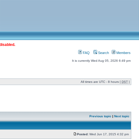
disabled.
FAQ
Search
Members
It is currently Wed Aug 05, 2026 6:49 pm
All times are UTC - 8 hours [
DST
]
Previous topic
|
Next topic
Posted:
Wed Jun 17, 2015 4:32 pm