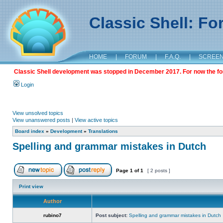
Classic Shell: F
HOME
|
FORUM
|
F.A.Q.
|
SCREE
Classic Shell development was stopped in December 2017. For now the foru
Login
View unsolved topics
View unanswered posts
|
View active topics
Board index
»
Development
»
Translations
Spelling and grammar mistakes in Dutch
Page
1
of
1
[ 2 posts ]
Print view
Author
rubino7
Post subject:
Spelling and grammar mistakes in Dutch