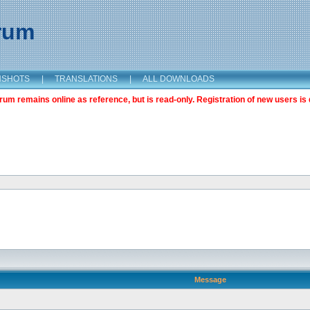
orum
NSHOTS
|
TRANSLATIONS
|
ALL DOWNLOADS
m remains online as reference, but is read-only. Registration of new users is 
Message