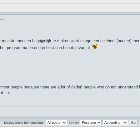
utch
meeste mensen begrijpelijk te maken want er zijn een heleboel (oudere) mensen
et programma en doe je best dan ben ik ervan af.
to most people because there are a lot of (older) people who do not understand
t. lol
Display posts from previous:
Sort by