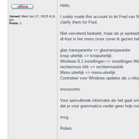
Hello,
I solely made this account to let Fred van W
Joined:
Wed Jun 17, 2015 4:11
pm
clarify them for Fred.
Posts:
1
Niet vervelend bedoeld, maar als je aanbied
dt-fout in het menu (voor zover ik gezien h
glas transparantie => glastransparantie
knop uiterlijk => knopuiterlijk
Windows 8.1 instellingen => instellingen Wi
rechtermuis klik => rechtermuisklik
Menu uiterlijk => menu-uiterlijk
Controleer voor Windows updates als u inlog
enzovoorts.
Voor aanvullende informatie als het gaat om
dat je voor grammatica verder geen hulp nod
mvg,
Ruben