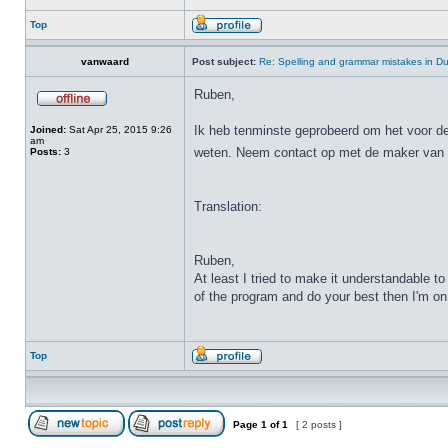
Top
vanwaard
Post subject:
Re: Spelling and grammar mistakes in D
Ruben,
Ik heb tenminste geprobeerd om het voor de 
Joined:
Sat Apr 25, 2015 9:26
am
weten. Neem contact op met de maker van h
Posts:
3
Translation:
Ruben,
At least I tried to make it understandable 
of the program and do your best then I'm on i
Top
Page
1
of
1
[ 2 posts ]